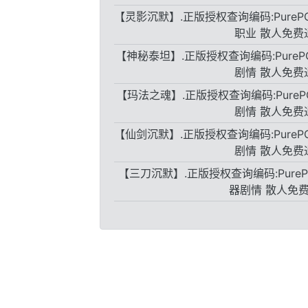
【灵影沉默】.正版授权查询编码:
职业 散人免费
【神秘泰坦】.正版授权查询编码:
剧情 散人免费
【玛法之魂】.正版授权查询编码:
剧情 散人免费
【仙剑沉默】.正版授权查询编码:
剧情 散人免费
【三刀沉默】.正版授权查询编码:
器剧情 散人免