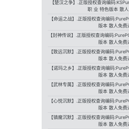
【楚汉之争】.正版授权查询编码:K
职 业 特色版本 散
【命运之战】.正版授权查询编码:P
版本 散人免费
【封神传说】.正版授权查询编码:P
版本 散人免费
【致远沉默】.正版授权查询编码:P
版本 散人免费
【诺玛之乡】.正版授权查询编码:P
版本 散人免费
【武林专属】.正版授权查询编码:P
版本 散人免费
【心悦沉默】.正版授权查询编码:P
版本 散人免费
【镇魔沉默】.正版授权查询编码:P
版本 散人免费