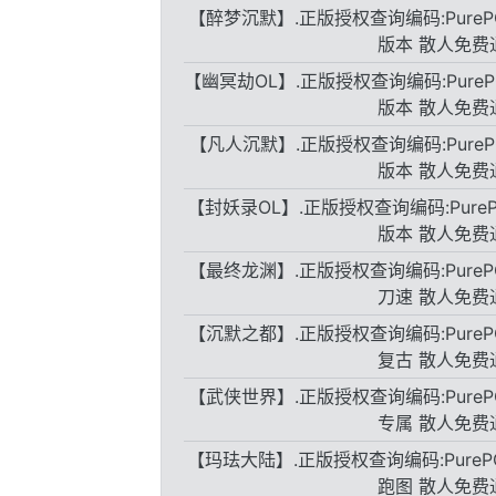
【醉梦沉默】.正版授权查询编码:P
版本 散人免费
【幽冥劫OL】.正版授权查询编码:
版本 散人免费
【凡人沉默】.正版授权查询编码:P
版本 散人免费
【封妖录OL】.正版授权查询编码:
版本 散人免费
【最终龙渊】.正版授权查询编码:P
刀速 散人免费
【沉默之都】.正版授权查询编码:Pu
复古 散人免费
【武侠世界】.正版授权查询编码:P
专属 散人免费
【玛珐大陆】.正版授权查询编码:P
跑图 散人免费