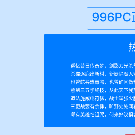
996P
遥忆昔日传奇梦，剑影刀光杀
杀猫逐鹿出新村，斩妖除魔入
也曾蛇谷遭毒吻，也曾矿区做
熬到三五学终技，从此天下我
道法施威电符猛，战士逞强火
三更战罢有余悸，旷野处处闻
哪有英雄怕诅咒，何来好汉惧